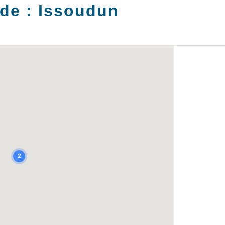
 de :
Issoudun
2