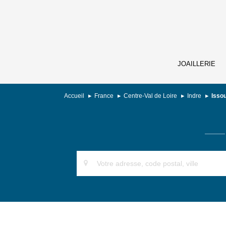
JOAILLERIE
Accueil
France
Centre-Val de Loire
Indre
Isso