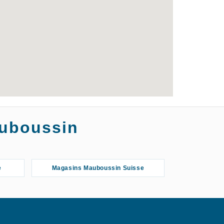
auboussin
e
Magasins Mauboussin Suisse