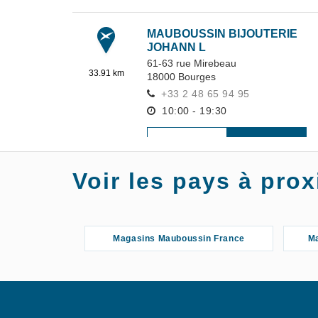
MAUBOUSSIN BIJOUTERIE
JOHANN L
61-63 rue Mirebeau
33.91 km
18000
Bourges
+33 2 48 65 94 95
10:00 - 19:30
S'Y
EN SAVOIR
RENDRE
PLUS
Voir les pays à pr
MAUBOUSSIN BIJOUTERIE
JOHANN L
Centre Commercial Bourges Géant
Magasins Mauboussin France
Ma
34.18 km
Casino ,
548 Route d'Orléans
18230
Saint-Doulchard
+33 2 48 70 33 21
10:00 - 19:30