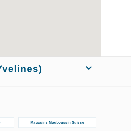
Yvelines)
net
Magasins Mauboussin Montesson
les
e
Magasins Mauboussin Suisse