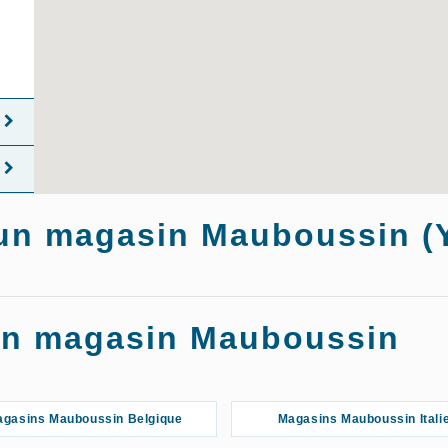
c un magasin Mauboussin (
asins Mauboussin Le Chesnay
Magasins Mauboussin Le Vési
 un magasin Mauboussin
agasins Mauboussin Vélizy-
Magasins Mauboussin Versail
Villacoublay
gasins Mauboussin Belgique
Magasins Mauboussin Itali