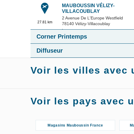
MAUBOUSSIN VÉLIZY-
VILLACOUBLAY
2 Avenue De L'Europe Westfield
27.81 km
78140
Vélizy-Villacoublay
+33 1 74 07 44 07
Corner Printemps
10:00 - 19:30
4.54 / 5
Diffuseur
(24 avis)
S'Y
EN SAVOIR
Voir les villes ave
RENDRE
PLUS
Magasins Mauboussin Éragny
Mag
Voir les pays avec
Magasins Mauboussin Saint-Germain-
M
en-Laye
Magasins Mauboussin France
Ma