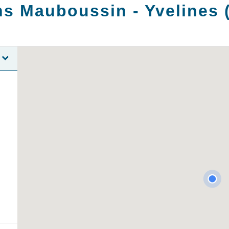
ns Mauboussin -
Yvelines