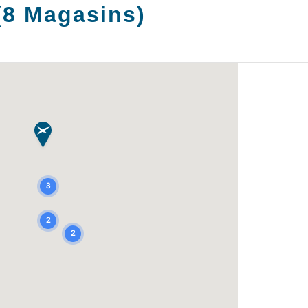
(
8
Magasins
)
3
2
2