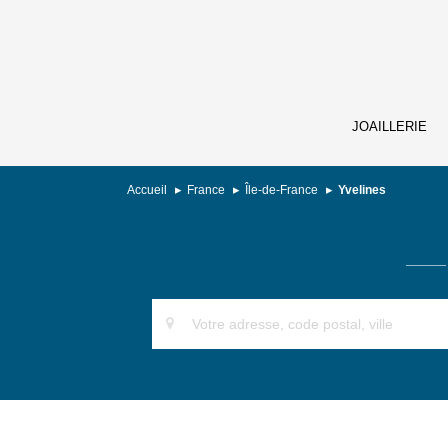
JOAILLERIE
Accueil
France
Île-de-France
Yvelines