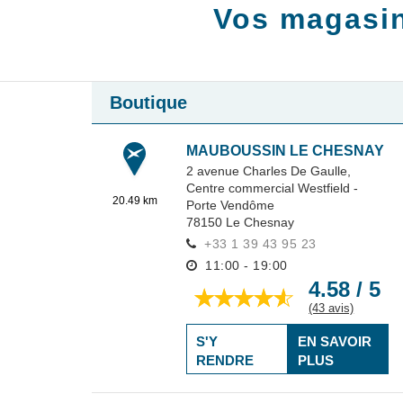
Vos magasi
Boutique
MAUBOUSSIN LE CHESNAY
2 avenue Charles De Gaulle,
Centre commercial Westfield -
20.49 km
Porte Vendôme
78150
Le Chesnay
+33 1 39 43 95 23
11:00 - 19:00
4.58 / 5
(43 avis)
S'Y
EN SAVOIR
RENDRE
PLUS