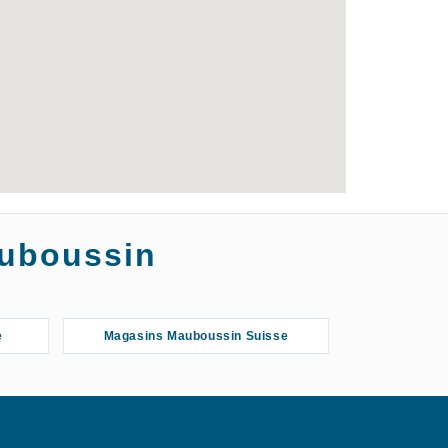
auboussin
e
Magasins Mauboussin Suisse