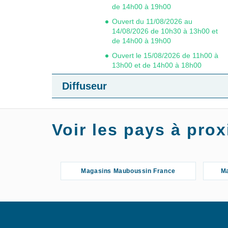
de 14h00 à 19h00
Ouvert du 11/08/2026 au
14/08/2026 de 10h30 à 13h00 et
de 14h00 à 19h00
Ouvert le 15/08/2026 de 11h00 à
13h00 et de 14h00 à 18h00
Ouvert du 18/08/2026 au
Diffuseur
22/08/2026 de 10h30 à 13h00 et
de 14h00 à 19h00
Ouvert du 25/08/2026 au
29/08/2026 de 10h30 à 13h00 et
Voir les pays à pr
de 14h00 à 19h00
4.43 / 5
Magasins Mauboussin France
Ma
(7 avis)
S'Y
EN SAVOIR
RENDRE
PLUS