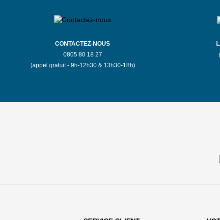
de 14h00 à 19h00
Ouvert du 01/09/2026 au
05/09/2026 de 10h30 à 13h00 et
de 14h00 à 19h00
CONTACTEZ-NOUS
L
0805 80 18 27
(appel gratuit - 9h-12h30 & 13h30-18h)
4.43 / 5
(7 avis)
S'Y
EN SAVOIR
RENDRE
PLUS