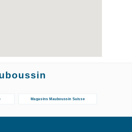
auboussin
e
Magasins Mauboussin Suisse