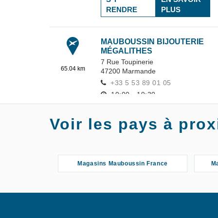
RENDRE
PLUS
MAUBOUSSIN BIJOUTERIE
MÉGALITHES
7 Rue Toupinerie
65.04 km
47200
Marmande
+33 5 53 89 01 05
10:00 - 19:30
S'Y
EN SAVOIR
Voir les pays à pr
RENDRE
PLUS
MAUBOUSSIN BIJOUTERIE
Magasins Mauboussin France
Ma
BOUJU LESPARRE
34 rue Jean-Jacques Rousseau
66.6 km
33340
Lesparre-Médoc
+33 5 56 41 03 16
10:00 - 19:30