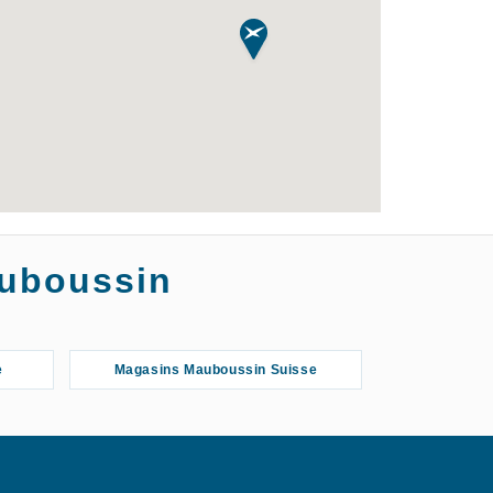
auboussin
e
Magasins Mauboussin Suisse