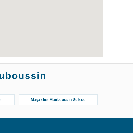
auboussin
e
Magasins Mauboussin Suisse