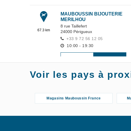
MAUBOUSSIN BIJOUTERIE
MERILHOU
8 rue Taillefert
67.3 km
24000
Périgueux
+33 9 72 56 12 05
10:00 - 19:30
S'Y
EN SAVOIR
RENDRE
PLUS
Voir les pays à pr
MAUBOUSSIN BIJOUTERIE
OR G
23 rue de la Résistance
Magasins Mauboussin France
Ma
78.11 km
24100
Bergerac
+33 5 53 63 26 14
10:00 - 19:30
S'Y
EN SAVOIR