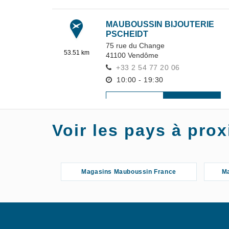
MAUBOUSSIN BIJOUTERIE
PSCHEIDT
75 rue du Change
53.51 km
41100
Vendôme
+33 2 54 77 20 06
10:00 - 19:30
S'Y
EN SAVOIR
RENDRE
PLUS
Voir les pays à pr
MAUBOUSSIN BIJOUTERIE
PSCHEIDT
3 Place de l'Hôtel de Ville
Magasins Mauboussin France
Ma
56.99 km
72500
Vouvray-sur-Loir
+33 2 43 44 03 05
10:00 - 19:30
S'Y
EN SAVOIR