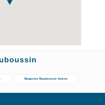
auboussin
e
Magasins Mauboussin Suisse