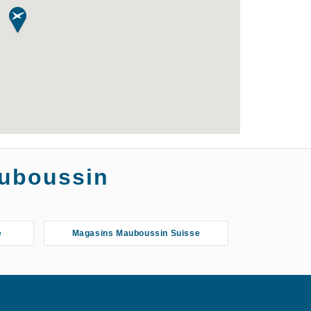
auboussin
e
Magasins Mauboussin Suisse