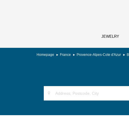
JEWELRY
Homepage
France
Provence-Alpes-Cote d'Azur
B