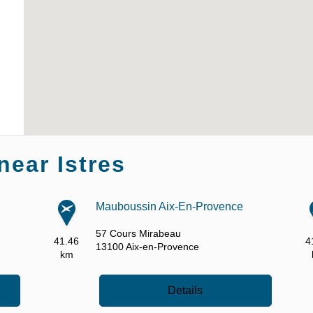
ear Istres
Mauboussin Aix-En-Provence
57 Cours Mirabeau
41.46
4
13100
Aix-en-Provence
km
Details