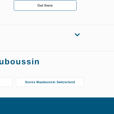
Get there
auboussin
Stores Mauboussin Switzerland