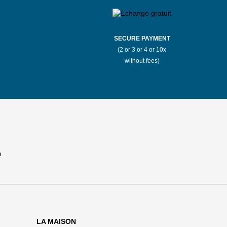
SECURE PAYMENT
(2 or 3 or 4 or 10x
without fees)
LA MAISON