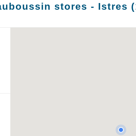
auboussin stores -
Istres
(