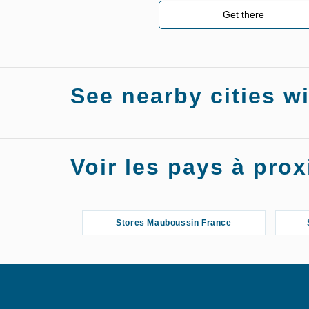
Get there
See nearby cities w
Stores Mauboussin Istres
Voir les pays à pr
Stores Mauboussin France