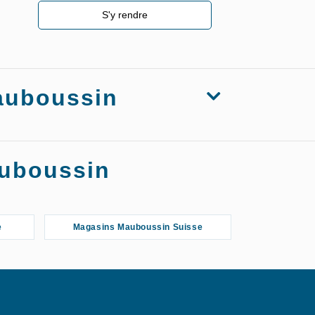
S'y rendre
Mauboussin
auboussin
e
Magasins Mauboussin Suisse