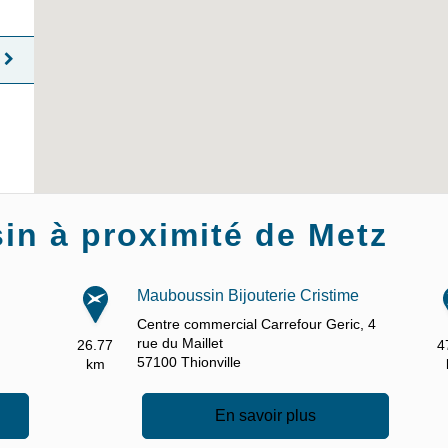
n à proximité de Metz
Mauboussin Bijouterie Cristime
Centre commercial Carrefour Geric,
4
rue du Maillet
26.77
4
57100
Thionville
km
En savoir plus