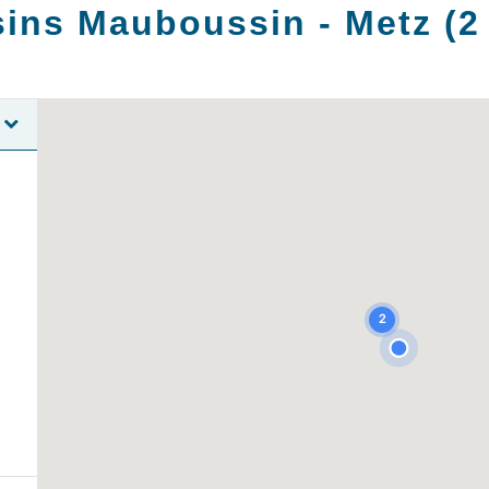
ins Mauboussin -
Metz
(
2
2