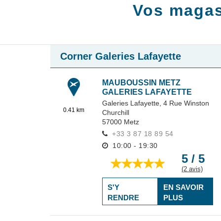
Vos magas
Corner Galeries Lafayette
MAUBOUSSIN METZ
GALERIES LAFAYETTE
Galeries Lafayette, 4 Rue Winston
0.41 km
Churchill
57000
Metz
+33 3 87 18 89 54
10:00 - 19:30
5 / 5
(2 avis)
S'Y
EN SAVOIR
RENDRE
PLUS