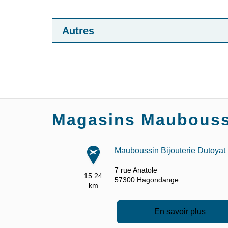
Autres
Magasins Mauboussi
Mauboussin Bijouterie Dutoyat
7 rue Anatole
15.24
57300
Hagondange
km
En savoir plus