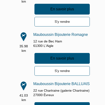
km
En savoir plus
S'y rendre
Mauboussin Bijouterie Romagne
12 rue de Bec Ham
61300
L'Aigle
35.98
km
En savoir plus
S'y rendre
Mauboussin Bijouterie BALLUAIS
22 rue Chartraine (galerie Chartraine)
27000
Évreux
41.03
km