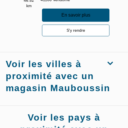
46.52
km
En savoir plus
S'y rendre
Voir les villes à
proximité avec un
magasin Mauboussin
Magasins
Voir les pays à
Mauboussin
Vouvray-
sur-Loir