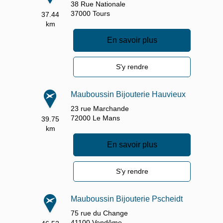
38 Rue Nationale
37000
Tours
37.44
km
En savoir plus
S'y rendre
Mauboussin Bijouterie Hauvieux
23 rue Marchande
72000
Le Mans
39.75
km
En savoir plus
S'y rendre
Mauboussin Bijouterie Pscheidt
75 rue du Change
41100
Vendôme