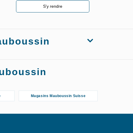
S'y rendre
Mauboussin
auboussin
e
Magasins Mauboussin Suisse