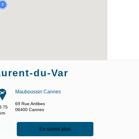
2
urent-du-Var
Mauboussin Cannes
69 Rue Antibes
8.75
06400
Cannes
km
En savoir plus