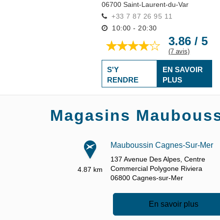
06700
Saint-Laurent-du-Var
+33 7 87 26 95 11
10:00 - 20:30
3.86 / 5
(7 avis)
S'Y
EN SAVOIR
RENDRE
PLUS
Magasins Mauboussi
Mauboussin Cagnes-Sur-Mer
137 Avenue Des Alpes,
Centre
Commercial Polygone Riviera
4.87 km
06800
Cagnes-sur-Mer
En savoir plus