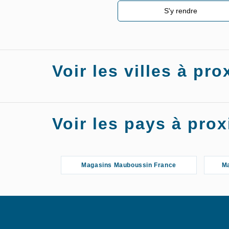
S'y rendre
Voir les villes à p
Magasins Mauboussin Saint-Laurent-du-
Voir les pays à pr
Var
Magasins Mauboussin France
Ma