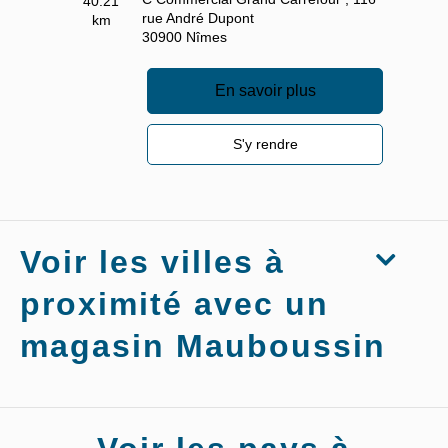
40.21
rue André Dupont
km
30900
Nîmes
En savoir plus
S'y rendre
Voir les villes à
proximité avec un
magasin Mauboussin
Magasins
Mauboussin