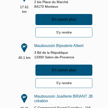
2 bis Place du Marché
84170
Monteux
17.61
km
En savoir plus
S'y rendre
Mauboussin Bijouterie Albert
3 Bd de la République
13300
Salon-de-Provence
40.1 km
En savoir plus
S'y rendre
Mauboussin Joaillerie BRIANT JB
création
C Commercial Grand Carrefour ,
116