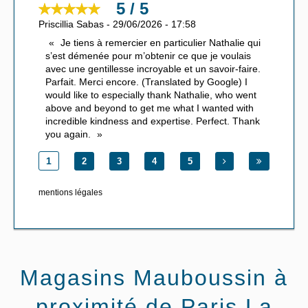
5 / 5
Priscillia Sabas
-
29/06/2026
-
17:58
Je tiens à remercier en particulier Nathalie qui
s’est démenée pour m’obtenir ce que je voulais
avec une gentillesse incroyable et un savoir-faire.
Parfait. Merci encore. (Translated by Google) I
would like to especially thank Nathalie, who went
above and beyond to get me what I wanted with
incredible kindness and expertise. Perfect. Thank
you again.
1
2
3
4
5
mentions légales
Magasins Mauboussin à
proximité de Paris La