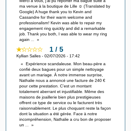
Merci à vous, j’ai pu reporter ma bague suite à
ma venue à la boutique de Lille ☺️ (Translated by
Google) A huge thank you to Kevin and
Cassandre for their warm welcome and
professionalism! Kevin was able to repair my
engagement ring quickly and did a remarkable
job. Thank you both, I was able to wear my ring
again
...
1 / 5
Kyllian Salles
-
02/07/2026
-
17:42
Expérience scandaleuse. Mon beau-père a
confié deux bagues pour un simple nettoyage
avant un mariage. À notre immense surprise,
Nathalie nous a annoncé une facture de 240 €
pour cette prestation. C’est un montant
totalement aberrant et injustifiable. Même des
maisons de joaillerie bien plus prestigieuses
offrent ce type de service ou le facturent très
raisonnablement. Le plus choquant reste la façon
dont la situation a été gérée. Face à notre
incompréhension, Nathalie a cru bon de proposer
un
...