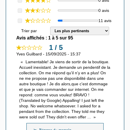
0 avis
0 avis
11 avis
Trier par
Avis affichés :
1
à
5
sur
95
1 / 5
Yves Guilbard
-
15/09/2025
-
15:37
Lamentable! Je viens de sortir de la boutique.
Accueil inexistant. Je demande un pendentif de la
collection. On me répond qu'il n’y en a plus! On
ne me propose pas une disponibilité dans une
autre boutique ! Je dis alors,que c'est dommage
et que je vais commander sur internet. On me
repond: comme vous voulez! BRAVO !
(Translated by Google) Appalling! I just left the
shop. No welcome whatsoever. I asked for a
pendant from the collection. They told me they
were sold out! They didn't even offer
...