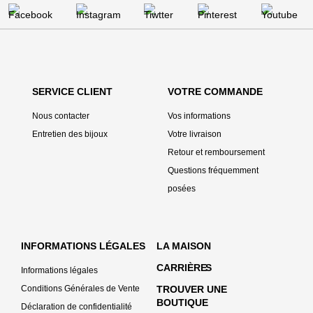
Magasins Mauboussin Brive-la-Gaillarde
Magasins Mauboussin Bron
Magasins Mauboussin Bruxelles
SERVICE CLIENT
VOTRE COMMANDE
Nous contacter
Vos informations
Magasins Mauboussin Caen
Entretien des bijoux
Votre livraison
Retour et remboursement
Magasins Mauboussin Cagnes-sur-Mer
Questions fréquemment
posées
Magasins Mauboussin Cannes
Magasins Mauboussin Carcassonne
INFORMATIONS LÉGALES
LA MAISON
Magasins Mauboussin Challans
CARRIÈRE
S
Informations légales
Conditions Générales de Vente
TROUVER UNE
Magasins Mauboussin Chalon-sur-Saône
BOUTIQUE
Déclaration de confidentialité