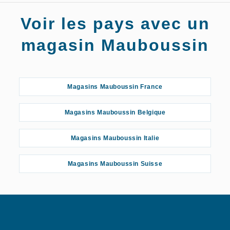
Magasins Mauboussin Agen
Voir les pays avec un
Magasins Mauboussin Aix-en-Provence
magasin Mauboussin
Magasins Mauboussin Albi
Magasins Mauboussin France
Magasins Mauboussin Amiens
Magasins Mauboussin Belgique
Magasins Mauboussin Angers
Magasins Mauboussin Italie
Magasins Mauboussin Angoulême
Magasins Mauboussin Suisse
Magasins Mauboussin Annecy
Magasins Mauboussin Arpajon
Magasins Mauboussin Asnières-sur-Seine