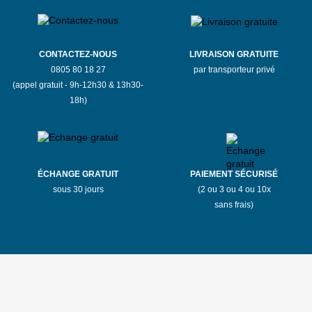
Magasins Mauboussin Avignon
Magasins Mauboussin Beauvais
CONTACTEZ-NOUS
LIVRAISON GRATUITE
0805 80 18 27
par transporteur privé
(appel gratuit - 9h-12h30 & 13h30-
Magasins Mauboussin Belley
18h)
Magasins Mauboussin Bergerac
Magasins Mauboussin Bernay
ÉCHANGE GRATUIT
PAIEMENT SÉCURISÉ
sous 30 jours
(2 ou 3 ou 4 ou 10x
Magasins Mauboussin Bordeaux
sans frais)
Magasins Mauboussin Boulogne-Billancourt
Magasins Mauboussin Bourges
Magasins Mauboussin Bressuire